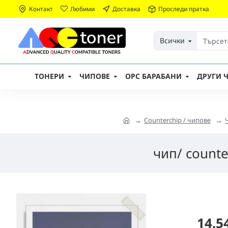
Контакт
Любими
Доставка
Проследи пратка
Всички
ТОНЕРИ
ЧИПОВЕ
OPC БАРАБАНИ
ДРУГИ Ч
Counterchip / чипове
чип/ count
14.5