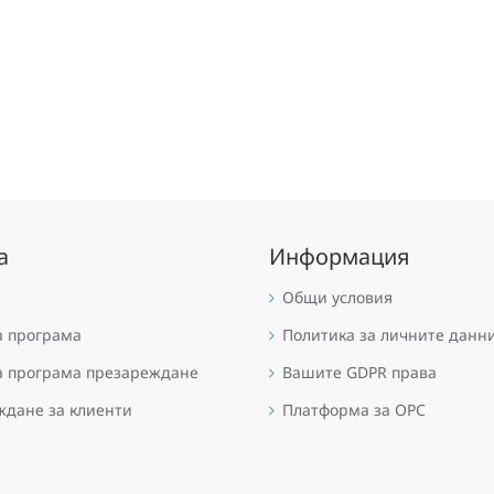
а
Информация
Общи условия
а програма
Политика за личните данн
а програма презареждане
Вашите GDPR права
дане за клиенти
Платформа за OPC
е