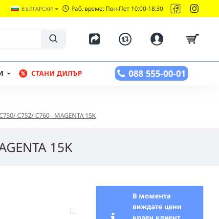
Раб. време: Пон-Пет 10:00-18:30
БЪЛГАРСКИ
088 555-00-01
И
СТАНИ ДИЛЪР
C750/ C752/ C760 - MAGENTA 15K
MAGENTA 15K
В момента
виждате цени
краен клиент