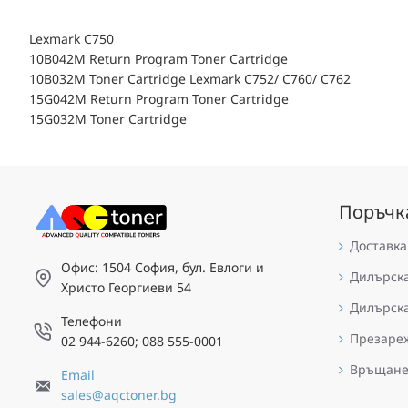
Lexmark C750
10B042M Return Program Toner Cartridge
10B032M Toner Cartridge Lexmark C752/ C760/ C762
15G042M Return Program Toner Cartridge
15G032M Toner Cartridge
Поръчк
Доставка
Офис: 1504 София, бул. Евлоги и
Дилърск
Христо Георгиеви 54
Дилърск
Телефони
Презареж
02 944-6260; 088 555-0001
Връщан
Email
sales@aqctoner.bg