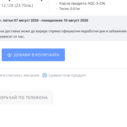
Код на продукта:
AQC-3-236
 12.12€ (23.70лв.)
Тегло:
0.01кг
а:
петък 07 август 2026 - понеделник 10 август 2026
 на доставка може да варира спрямо официални неработни дни и забавяния 
зависят от нас.
ДОБАВИ В КОЛИЧКАТА
и в списъка с желания
Сравни този продукт
ОРЪЧАЙ ПО ТЕЛЕФОНА