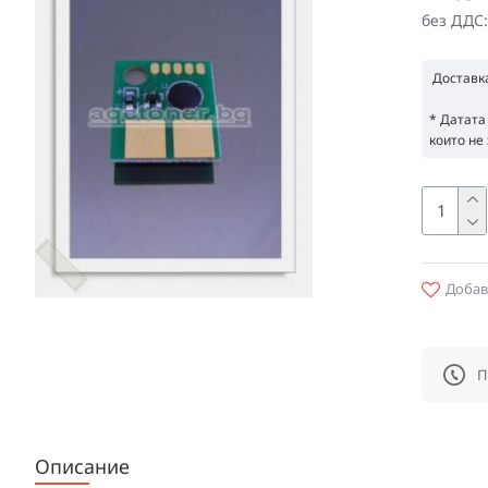
без ДДС:
Доставк
* Датата
които не 
Добав
П
Описание