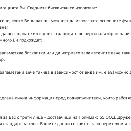
игацията Ви. Следните бисквитки се използват:
сене, които Ви дават възможност да използвате основните фун
ене;
т да посещавате интернет страниците по персонализиран начи
-много Ви подхождат;
 запаметява бисквитки или да изтриете запаметените вече такив
ър.
 запаметени вече такива в зависимост от вида им, е възможно 
елена лична информация пред подизпълнители, които работят с
 за Вас с трети лица – доставчици на Полимакс 55 ООД, Дружес
 стандарт за това. Вашите данни се считат за поверителни и 