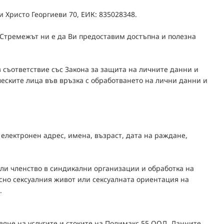
и Христо Георгиеви 70, ЕИК: 835028348.
 Стремежът ни е да Ви предоставим достъпна и полезна
 съответствие със Закона за защита на личните данни и
ческите лица във връзка с обработването на лични данни и
лектронен адрес, имена, възраст, дата на раждане,
ли членство в синдикални организации и обработка на
но сексуалния живот или сексуалната ориентация на
.
вяне на услугите и стоките на Полимакс 55 ООД. Данните