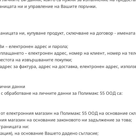
аницата ни и управление на Вашите поръчки.
аницата ни, купуване продукт, сключване на договор - имената 
и – електронен адрес и парола;
 плащането – електронен адрес, номер на клиент, номер на тел
 честота на извършваните покупки;
 адрес за фактура, адрес на доставка, електронен адрес, изпол
лични данни
 с обработване на личните данни за Полимакс 55 ООД са:
и от електронния магазин на Полимакс 55 ООД на основание скл
ния магазин на основание законовото ни задължение за това;
траницата ни:
кация), на основание Вашето дадено съгласие;