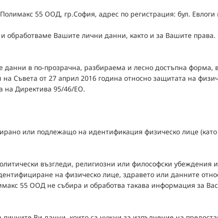
Полимакс 55 ООД, гр.София, адрес по регистрация: бул. Евлоги 
и обработваме Вашите лични данни, както и за Вашите права.
 данни в по-прозрачна, разбираема и лесно достъпна форма, в
 на Съвета от 27 април 2016 година относно защитата на физи
а на Директива 95/46/EО.
рано или подлежащо на идентификация физическо лице (като е
олитически възгледи, религиозни или философски убеждения и
дентифициране на физическо лице, здравето или данните относ
имакс 55 ООД не събира и обработва такава информация за Вас
 личните Ви данни, които са нужни за изпълнение на предоста