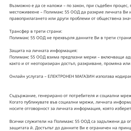
Възможно е да се наложи – по закон, при съдебен процес,
местоживеене – Полимакс 55 ООД да разкрие личната Ви и
правоприлагането или други проблеми от обществена знач
Трансфер в трети страни:
Полимакс 55 ООД не прехвърля данните Ви в трети страни
Защита на личната информация:
Полимакс 55 ООД взима предпазни мерки – включващи адми
както и от неоторизиран достъп, разкриване, промяна ил
Онлайн услугата – ЕЛЕКТРОНЕН МАГАЗИН използва кодиране
Съдържание, генерирано от потребителя и социални мре
Когато публикувате във социални мрежи, личната информац
носите отговорност за личната информация, която изберет
Всички служители на Полимакс 55 ООД са задължени да оп
защитата й. Достъпът до данните Ви е ограничен на прин