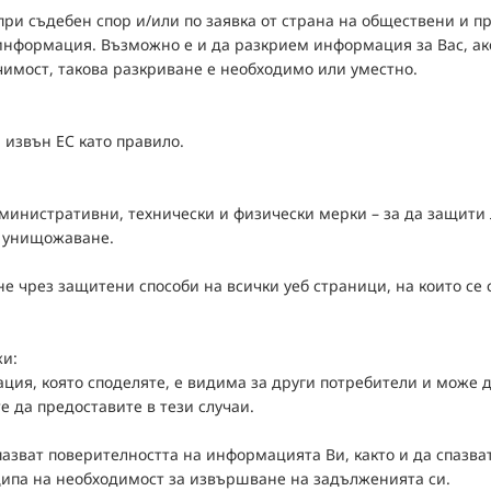
 при съдебен спор и/или по заявка от страна на обществени и 
нформация. Възможно е и да разкрием информация за Вас, ако 
имост, такова разкриване е необходимо или уместно.
 извън ЕС като правило.
нистративни, технически и физически мерки – за да защити л
и унищожаване.
 чрез защитени способи на всички уеб страници, на които се
жи:
ия, която споделяте, е видима за други потребители и може да
е да предоставите в тези случаи.
азват поверителността на информацията Ви, както и да спазв
ципа на необходимост за извършване на задълженията си.