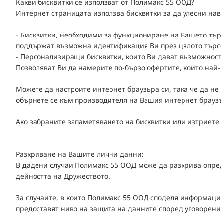
Какви бисквитки се използват от Полимакс 55 ООД?
Интернет страницата използва бисквитки за да улесни нав
- Бисквитки, необходими за функциониране на Вашето тър
поддържат възможна идентификация Ви през цялото търс
- Персонализиращи бисквитки, които Ви дават възможнос
Позволяват Ви да намерите по-бързо офертите, които най
Можете да настроите интернет браузъра си, така че да не
обърнете се към производителя на Вашия интернет брауз
Ако забраните запаметяването на бисквитки или изтриете
Разкриване на Вашите лични данни:
В дадени случаи Полимакс 55 ООД може да разкрива опред
дейността на Дружеството.
За случаите, в които Полимакс 55 ООД споделя информация
предоставят ниво на защита на данните според уговорения