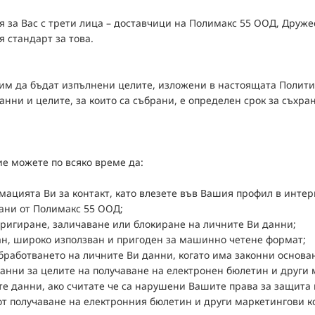
 за Вас с трети лица – доставчици на Полимакс 55 ООД, Дружес
я стандарт за това.
 да бъдат изпълнени целите, изложени в настоящата Политика
анни и целите, за които са събрани, е определен срок за съхр
е можете по всяко време да:
рмацията Ви за контакт, като влезете във Вашия профил в инте
вани от Полимакс 55 ООД;
оригиране, заличаване или блокиране на личните Ви данни;
ран, широко използван и пригоден за машинно четене формат;
бработването на личните Ви данни, когато има законни основан
данни за целите на получаване на електронен бюлетин и други
те данни, ако считате че са нарушени Вашите права за защита 
 от получаване на електронния бюлетин и други маркетингови 