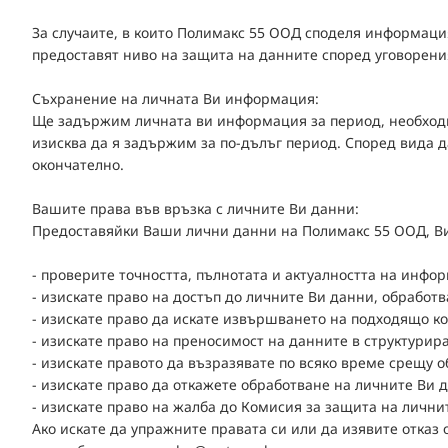
За случаите, в които Полимакс 55 ООД споделя информация
предоставят ниво на защита на данните според уговорени
Съхранение на личната Ви информация:
Ще задържим личната ви информация за период, необходим
изисква да я задържим за по-дълъг период. Според вида д
окончателно.
Вашите права във връзка с личните Ви данни:
Предоставяйки Ваши лични данни на Полимакс 55 ООД, Ви
- проверите точността, пълнотата и актуалността на инфо
- изискате право на достъп до личните Ви данни, обработ
- изискате право да искате извършването на подходящо к
- изискате право на преносимост на данните в структури
- изискате правото да възразявате по всяко време срещу о
- изискате право да откажете обработване на личните Ви 
- изискате право на жалба до Комисия за защита на лични
Ако искате да упражните правата си или да изявите отказ