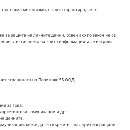
твото има механизми, с които гарантира, че те
 за защита на личните данни, освен ако по закон не се
анение, с изтичането на който информацията се изтрива
рнет страницата на Полимакс 55 ООД;
ия за това;
 маркетингови комуникации и др.;
на данните.
комуникации, може да се свържете с нас чрез изпращане