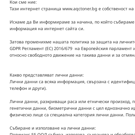
Кои сме ние:
Тази интернет страница www.aqctoner.bg е собственост на 
Искаме да Ви информираме за начина, по който събираме 
информация на интернет сайта си.
Затова променихме нашата политика за защита на личните
GDPR Регламент (ЕС) 2016/679 на Европейския парламент и
относно свободното движение на такива данни и за отмян
Какво представляват лични данни:
Лични данни са всяка информация, свързана с идентифици
телефон и други).
Лични данни, разкриващи раса или етнически произход, п
генетични данни, биометрични данни с цел еднозначно и
физическо лице са специална категория лични данни. Пол
Събиране и използване на лични данни:
Полимакс 55 ООД събира, използва, съхранява и обработва