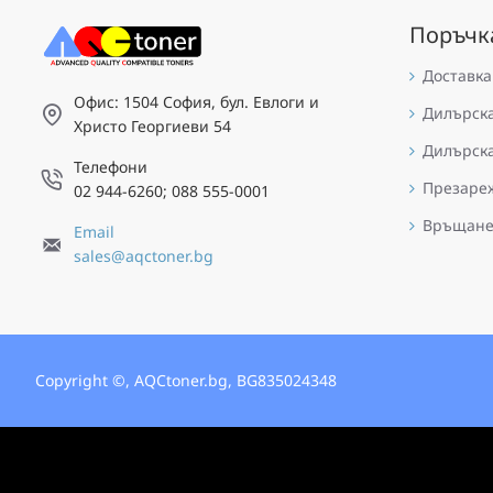
Поръчк
Доставка
Офис: 1504 София, бул. Евлоги и
Дилърск
Христо Георгиеви 54
Дилърск
Телефони
Презареж
02 944-6260; 088 555-0001
Връщан
Email
sales@aqctoner.bg
Copyright ©, AQCtoner.bg, BG835024348