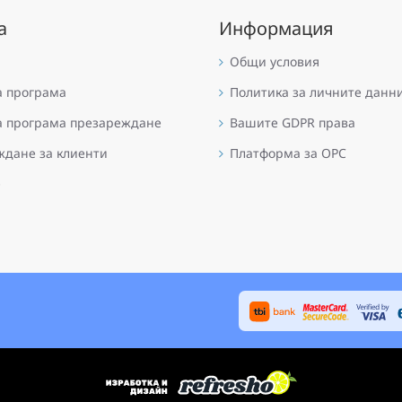
а
Информация
Общи условия
а програма
Политика за личните данн
а програма презареждане
Вашите GDPR права
дане за клиенти
Платформа за OPC
е