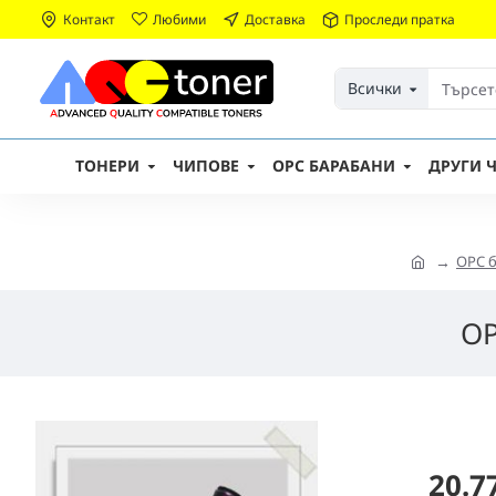
Контакт
Любими
Доставка
Проследи пратка
Всички
ТОНЕРИ
ЧИПОВЕ
OPC БАРАБАНИ
ДРУГИ Ч
OPC 
OP
20.7