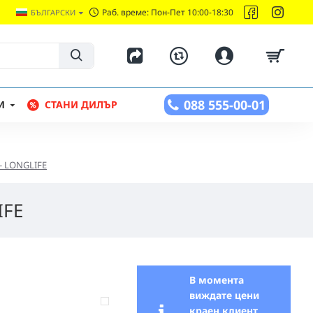
Раб. време: Пон-Пет 10:00-18:30
БЪЛГАРСКИ
088 555-00-01
И
СТАНИ ДИЛЪР
- LONGLIFE
IFE
В момента
виждате цени
краен клиент