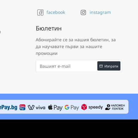
facebook
instagram
Бюлетин
и
Абонирайте се за нашия бюлетин, за
да научавате първи за нашите
промоции
Изпрати