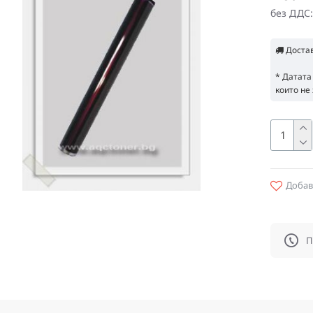
без ДДС:
Доста
* Датата
които не 
Добав
П