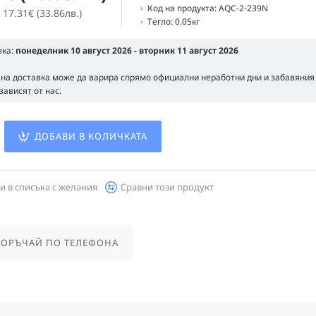
Код на продукта:
AQC-2-239N
 17.31€ (33.86лв.)
Тегло:
0.05кг
вка:
понеделник 10 август 2026 - вторник 11 август 2026
 на доставка може да варира спрямо официални неработни дни и забавяния 
зависят от нас.
ДОБАВИ В КОЛИЧКАТА
и в списъка с желания
Сравни този продукт
ОРЪЧАЙ ПО ТЕЛЕФОНА