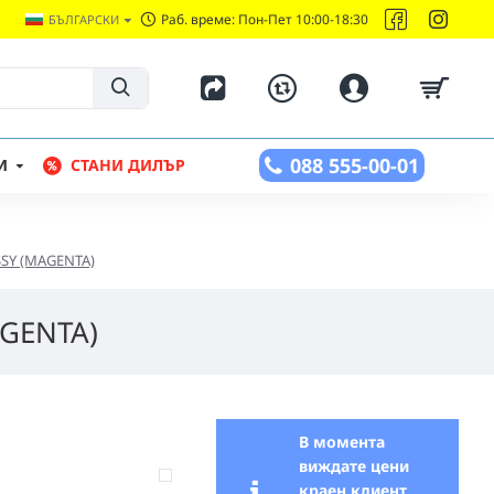
Раб. време: Пон-Пет 10:00-18:30
БЪЛГАРСКИ
088 555-00-01
И
СТАНИ ДИЛЪР
SSY (MAGENTA)
AGENTA)
В момента
виждате цени
краен клиент