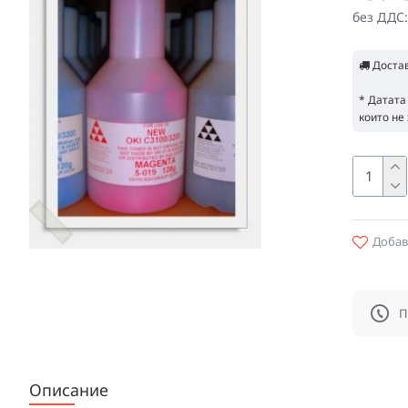
без ДДС:
Доста
* Датата
които не 
Добав
П
Описание