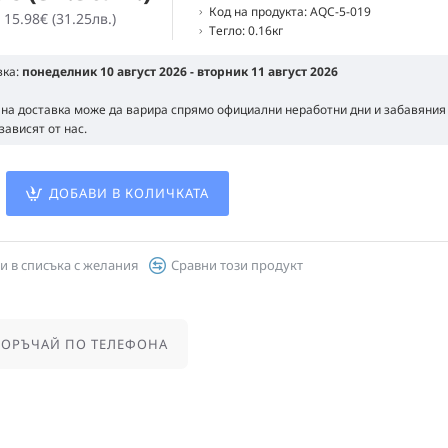
Код на продукта:
AQC-5-019
 15.98€ (31.25лв.)
Тегло:
0.16кг
вка:
понеделник 10 август 2026 - вторник 11 август 2026
 на доставка може да варира спрямо официални неработни дни и забавяния 
зависят от нас.
ДОБАВИ В КОЛИЧКАТА
и в списъка с желания
Сравни този продукт
ОРЪЧАЙ ПО ТЕЛЕФОНА