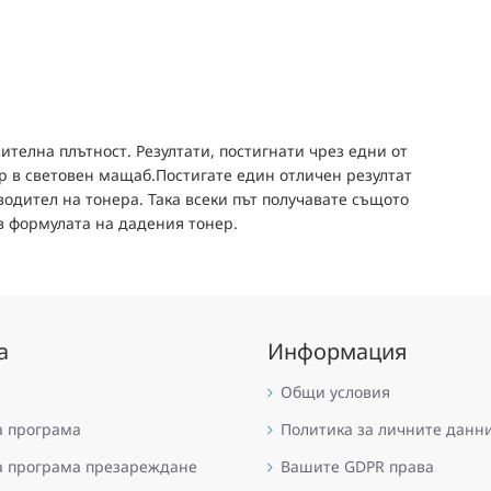
ителна плътност. Резултати, постигнати чрез едни от
р в световен мащаб.Постигате един отличен резултат
одител на тонера. Така всеки път получавате същото
в формулата на дадения тонер.
а
Информация
Общи условия
а програма
Политика за личните данн
а програма презареждане
Вашите GDPR права